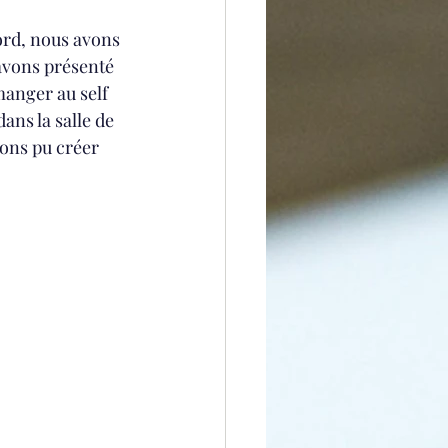
ord, nous avons 
avons présenté 
manger au self 
ans la salle de 
vons pu créer 