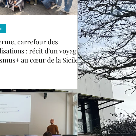
rme, carrefour des
isations : récit d'un
ge Erasmus+ au cœur de
cile
in
erme, carrefour des
ilisations : récit d'un voyage
smus+ au cœur de la Sicile