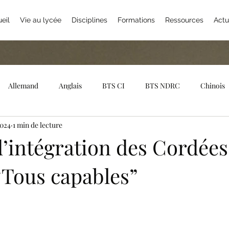
eil
Vie au lycée
Disciplines
Formations
Ressources
Actu
Allemand
Anglais
BTS CI
BTS NDRC
Chinois
2024
1 min de lecture
Gestion
EPS
Erasmus +
Espagnol
Euro
Fra
’intégration des Cordées
“Tous capables”
Internat
Japonais
Latin
Maths
Maison des lyc
Portugais
Sections sportives
Sciences économiques et s