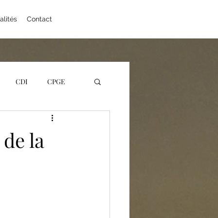
alités
Contact
CDI
CPGE
nçais
 de la
éens
Orientation
ociales
STMG