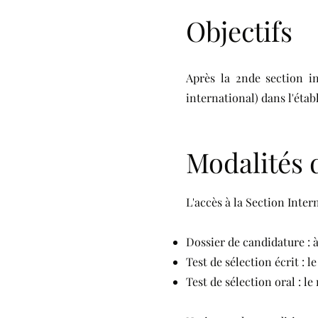
Objectifs
Après la 2nde section in
international) dans l'éta
Modalités 
L'accès à la Section Intern
Dossier de candidature : à
Test de sélection écrit : 
Test de sélection oral : l