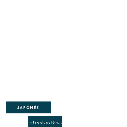
Certificación de lengua alemana
(nivel B2 o A1)
- Escrito: Miércoles 13 de marzo de
2024 de 9 a 12 horas.
- Orales: entre el 1 de febrero y el 31
de marzo de 2024
JAPONÉS
Introducción al coreano