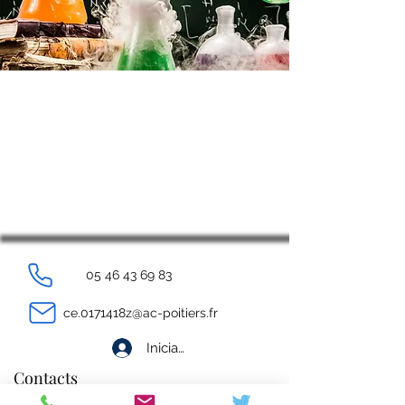
05 46 43 69 83
ce.0171418z@ac-poitiers.fr
Iniciar sesión
Contacts
Règlement intérieur