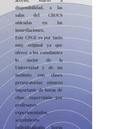
acceso, sujeto a
disponibilidad, a las
salas del CROUS
ubicadas en las
inmediaciones.
Este CPGE es por tanto
muy original ya que
ofrece a los estudiantes
lo mejor de la
Universidad y de un
instituto con clases
preparatorias: número
importante de horas de
clase, supervisión por
profesores
experimentados,
seguimiento
individualizado, horas