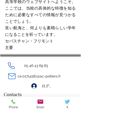
高等学校のウェブサイトへようこそ。
ここでは、当校の具体的な特徴を知る
ために必要なすべての情報が見つかる
ことでしょう。
良い航海と、何よりも素晴らしい学年
になることを祈っています。
セバスチャン・フリモント
主要
05 46 43 69 83
ce.0171418z@ac-poitiers.fr
ログイン
Contacts
Règlement intérieur
Phone
Email
X
Ressources et documents