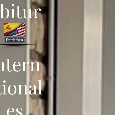
bitur
Entdecken
ntern
tional
es