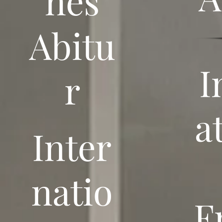
hes
Abitu
I
r
a
Inter
natio
F