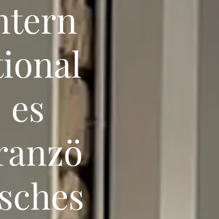
ntern
tional
es
ranzö
isches