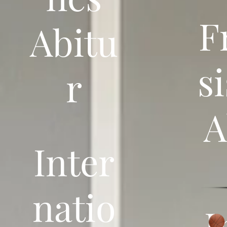
F
Abitu
s
r
A
Inter
natio
I