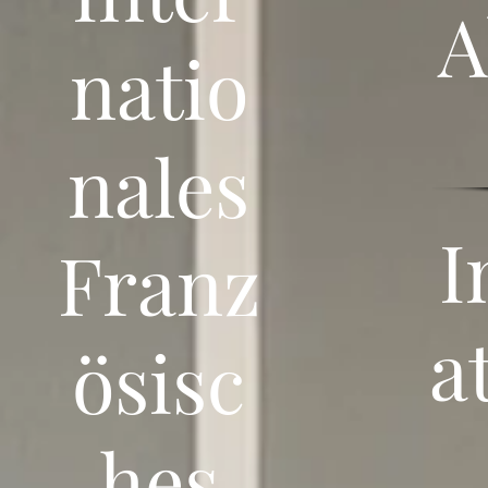
A
natio
nales
I
Franz
a
ösisc
hes