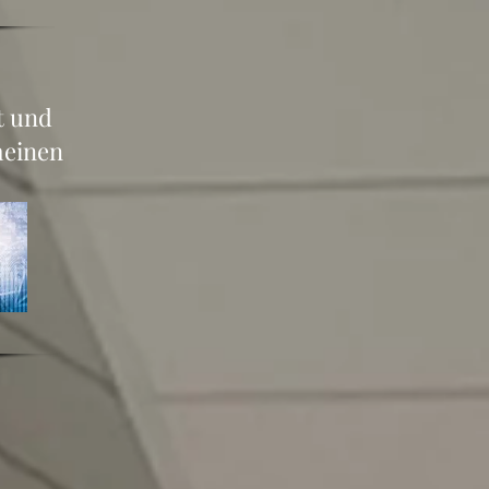
t und
meinen