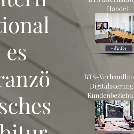
Handel
tional
es
+ d'infos
ranzö
BTS-Verhandlun
Digitalisierung
isches
Kundenbeziehu
bitur