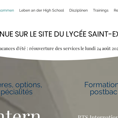
lkommen
Leben an der High School
Disziplinen
Trainings
Re
NUE SUR LE SITE DU LYCÉE SAINT-
NUE SUR LE SITE DU LYCÉE SAINT-
acances d'été : réouverture des services le lundi 24 août 20
ères, options,
Formatio
spécialités
postbac
ntern
BTS Internatio