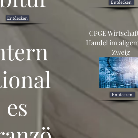
Entdecken
Entdecken
CPGE Wirtschaf
ntern
Handel im allge
Zweig
tional
Entdecken
es
ranzö