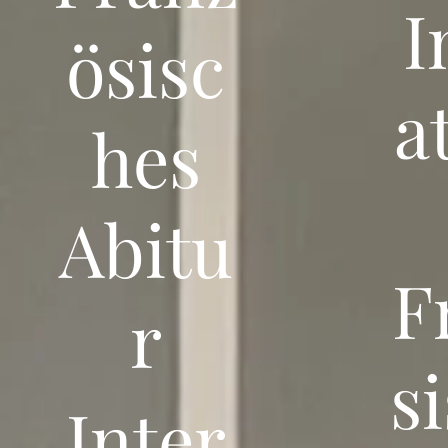
I
ösisc
a
hes
Abitu
F
r
s
Inter