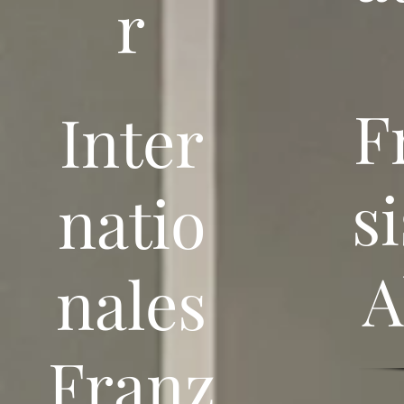
r
F
Inter
s
natio
A
nales
Franz