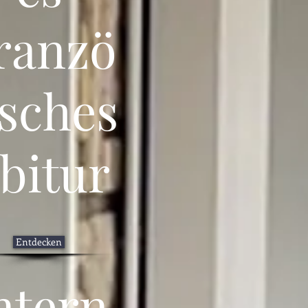
ranzö
isches
bitur
Entdecken
ntern