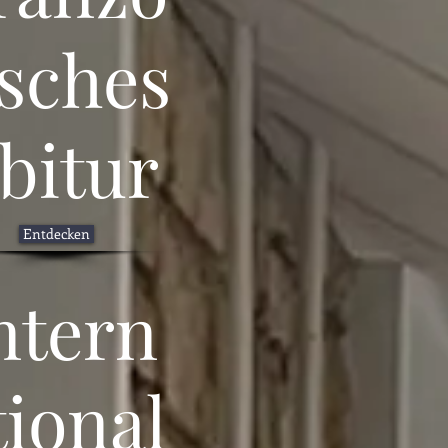
isches
bitur
Entdecken
ntern
tional