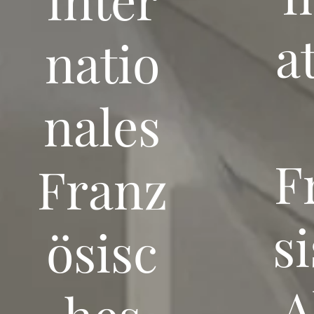
a
natio
nales
F
Franz
s
ösisc
A