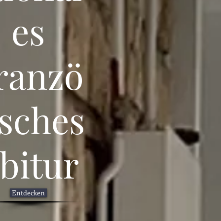
es
ranzö
isches
bitur
Entdecken