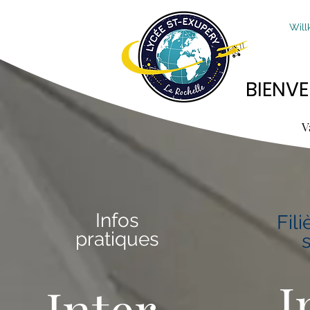
Wil
BIENVE
BIENVE
V
Infos
Fili
pratiques
I
Inter