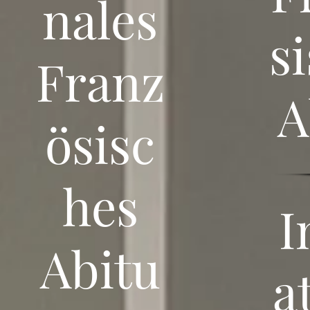
nales
s
Franz
A
ösisc
hes
I
Abitu
a