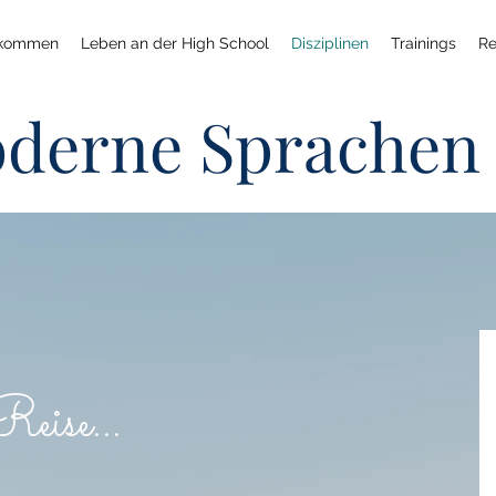
lkommen
Leben an der High School
Disziplinen
Trainings
Re
derne Sprachen
eise...