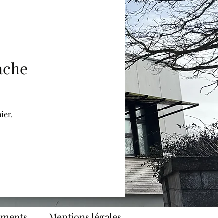
ache
ier.
uments
Mentions légales