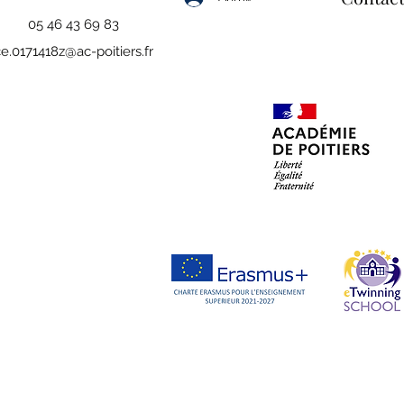
05 46 43 69 83
e.0171418z@ac-poitiers.fr