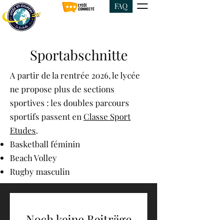
FAQ
Sportabschnitte
A partir de la rentrée 2026, le lycée
ne propose plus de sections
sportives : les doubles parcours
sportifs passent en
Classe Sport
Etudes
.
Basketball féminin
Beach Volley
Rugby masculin
Noch keine Beiträge