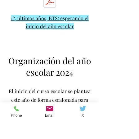
1º, últimos años, BTS: esperando el
inicio del año escolar
Organización del año
escolar 2024
El inicio del curso escolar se plantea
este año de forma escalonada para
permitir la realización de actividades
Phone
Email
X
específicas para los nuevos alumnos:
durante este primer día se
organizarán visitas al instituto,