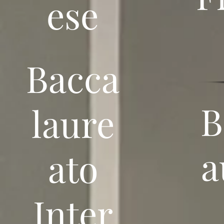
ese
Bacca
B
laure
a
ato
Inter