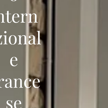
ntern
zional
e
rance
se