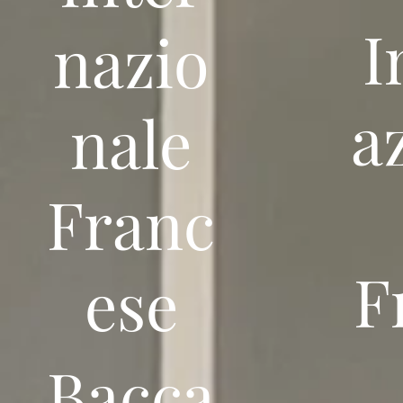
I
nazio
a
nale
Franc
F
ese
Bacca