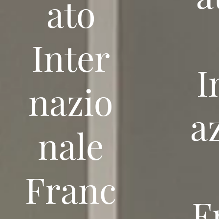
ato
Inter
I
nazio
a
nale
Franc
F