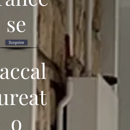
se
Scoprire
accal
ureat
o