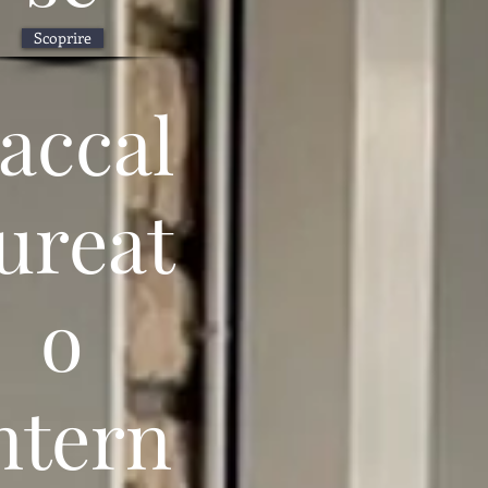
Scoprire
accal
ureat
o
ntern