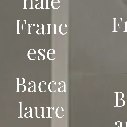
nale
F
Franc
ese
Bacca
B
laure
a