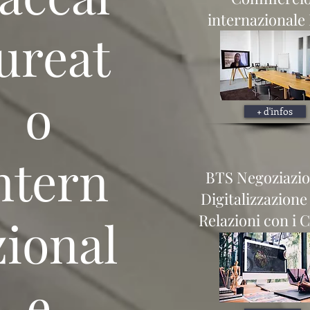
internazionale
ureat
o
+ d'infos
ntern
BTS Negoziazio
Digitalizzazione
zional
Relazioni con i C
e