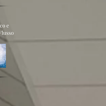
co e
Flusso