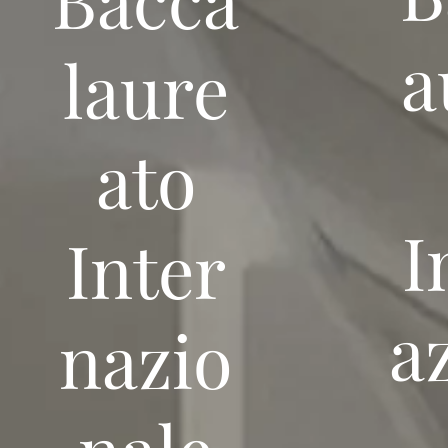
a
laure
ato
I
Inter
a
nazio