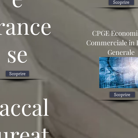
Scoprire
rance
CPGE Economi
Commerciale in 
se
Generale
Scoprire
Scoprire
accal
ureat