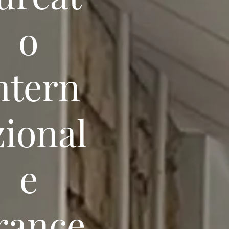
o
ntern
zional
e
rance