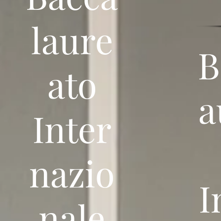
laure
B
ato
a
Inter
nazio
I
nale