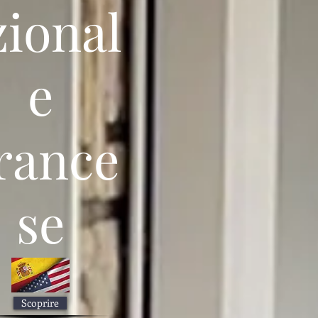
zional
e
rance
se
Scoprire