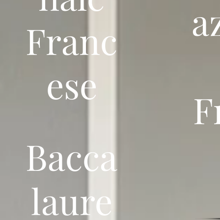
a
Franc
ese
F
Bacca
laure