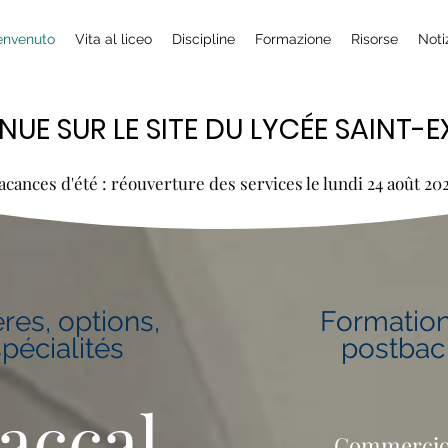
envenuto
Vita al liceo
Discipline
Formazione
Risorse
Noti
NUE SUR LE SITE DU LYCÉE SAINT-
NUE SUR LE SITE DU LYCÉE SAINT-
acances d'été : réouverture des services le lundi 24 août 20
ères, options,
Formatio
spécialités
postbac
accal
Commerci