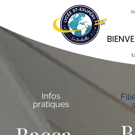
B
BIENVE
BIENVE
V
Infos
Fili
pratiques
B
Bacca