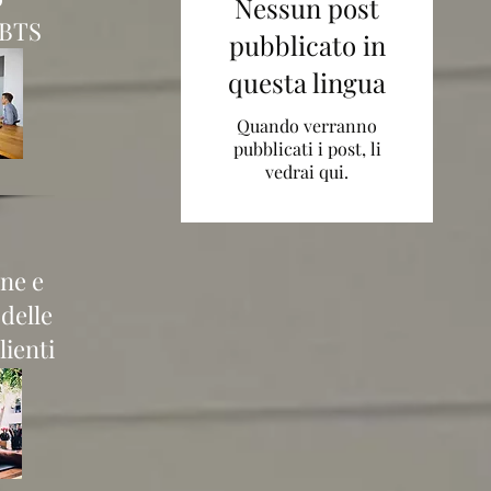
Nessun post
 BTS
pubblicato in
questa lingua
Quando verranno
pubblicati i post, li
vedrai qui.
ne e
 delle
lienti