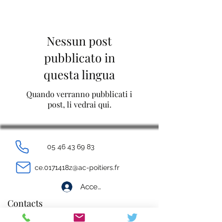
Nessun post
pubblicato in
questa lingua
Quando verranno pubblicati i
post, li vedrai qui.
05 46 43 69 83
ce.0171418z@ac-poitiers.fr
Accedi
Contacts
Règlement intérieur