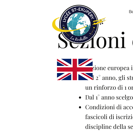
B
Sezioni
Sezione europea i
Nel 2° anno, gli s
un rinforzo di 1 or
Dal 1° anno scelg
Condizioni di acc
fascicoli di iscriz
discipline della s