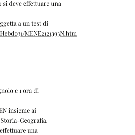
 si deve effettuare una
getta a un test di
21/Hebdo31/MENE2121393N.htm
nolo e 1 ora di
DEN insieme ai
e Storia-Geografia.
effettuare una