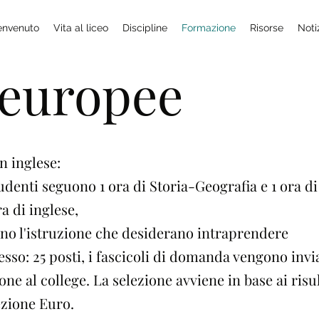
envenuto
Vita al liceo
Discipline
Formazione
Risorse
Noti
 europee
n inglese:
tudenti seguono 1 ora di Storia-Geografia e 1 ora d
a di inglese,
ono l'istruzione che desiderano intraprendere
esso: 25 posti, i fascicoli di domanda vengono inv
ione al college. La selezione avviene in base ai risul
ezione Euro.