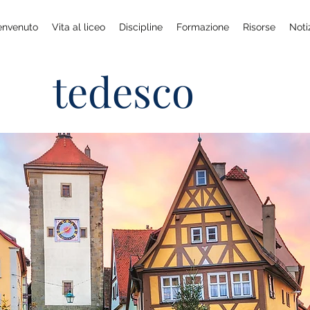
envenuto
Vita al liceo
Discipline
Formazione
Risorse
Noti
tedesco