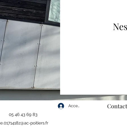
Nes
Contact
Accedi
05 46 43 69 83
e.0171418z@ac-poitiers.fr