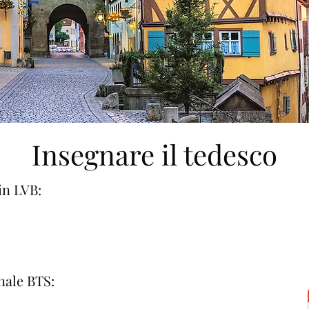
Insegnare il tedesco
in LVB:
Certificazione della ling
- Scritto: mercoledì 13 
ore 12:00.
nale BTS:
- Orali: tra il 1° febbrai