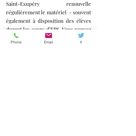
Saint-Exupéry renouvelle
régulièrement le matériel - souvent
également à disposition des élèves
durant les cours d’EPS. Vous pouvez
contribuer à faire vivre une pratique
Phone
Email
X
sportive de qualité en versant un
don à l’association sportive destiné à
l’achat de matériel et aux frais de
transport notamment.​​
05 46 43 69 83
ce.0171418z@ac-poitiers.fr