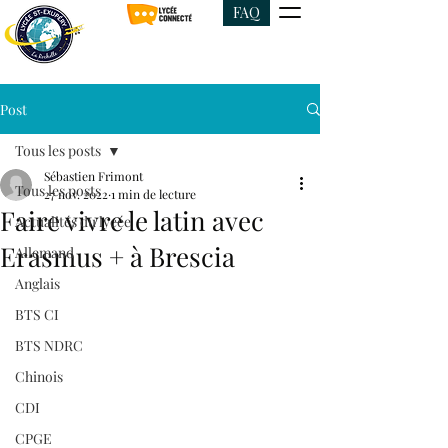
FAQ
Post
Tous les posts
Sébastien Frimont
Tous les posts
27 nov. 2022
1 min de lecture
Faire vivre le latin avec
Actualités du lycée
Erasmus + à Brescia
Allemand
Anglais
BTS CI
BTS NDRC
Chinois
CDI
CPGE