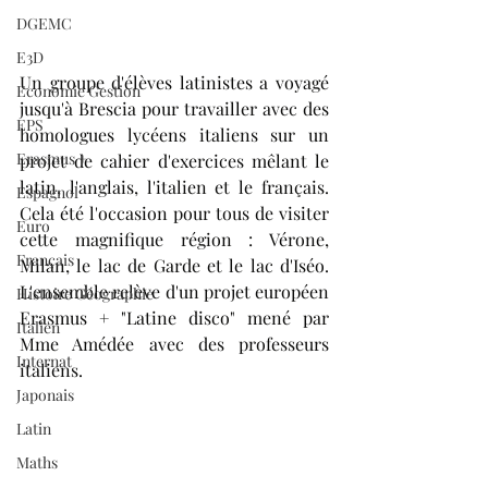
DGEMC
E3D
Un groupe d'élèves latinistes a voyagé 
Economie Gestion
jusqu'à Brescia pour travailler avec des 
EPS
homologues lycéens italiens sur un 
Erasmus +
projet de cahier d'exercices mêlant le 
latin, l'anglais, l'italien et le français. 
Espagnol
Cela été l'occasion pour tous de visiter 
Euro
cette magnifique région : Vérone, 
Français
Milan, le lac de Garde et le lac d'Iséo. 
L'ensemble relève d'un projet européen 
Histoire Géographie
Erasmus + "Latine disco" mené par 
Italien
Mme Amédée avec des professeurs 
Internat
italiens. 
Japonais
Latin
Maths