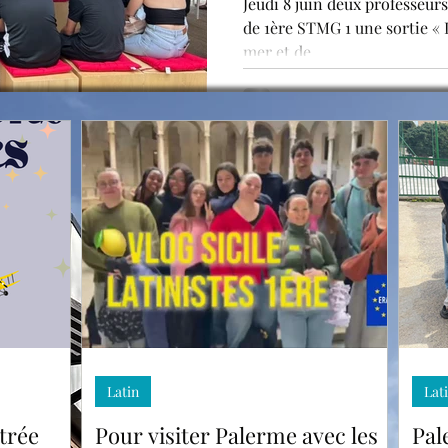
Jeudi 8 juin deux professeurs
de 1ère STMG 1 une sortie « 
portives
Sciences économiques et sociales
mer et de...
Latin
Lat
trée
Pour visiter Palerme avec les
Pal