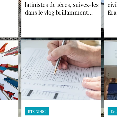
latinistes de 1ères, suivez-les
civ
dans le vlog brillamment
Era
réalisé par Maria, élève de 1G4
BTS NDRC
Era