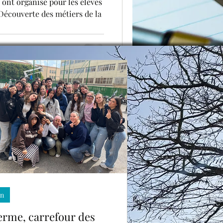
 ont organisé pour les élèves
Découverte des métiers de la
STMG
in
erme, carrefour des