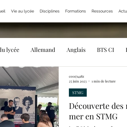
eil
Vie au lycée
Disciplines
Formations
Ressources
Actu
du lycée
Allemand
Anglais
BTS CI
E
DGEMC
E3D
Economie Gestion
ce0171418z
25 juin 2023
1 min de lecture
STMG
rançais
Histoire Géographie
Italien
Int
Découverte des 
mer en STMG
on des lycéens
Orientation
Philosophie