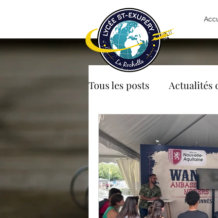
Accu
Tous les posts
Actualités 
Chinois
CDI
CPG
Espagnol
Euro
F
Latin
Maths
Mais