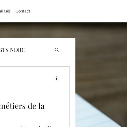
alités
Contact
BTS NDRC
EPS
Erasmus +
ernat
Japonais
métiers de la
Physique Chimie