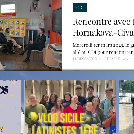
CDI
Rencontre avec
Hornakova-Civa
Mercredi 1er mars 2023, le 
allé au CDI pour rencontrer 
HORNAKOVA-CIVADE, en pré