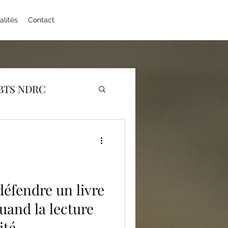
alités
Contact
BTS NDRC
EPS
Erasmus +
ernat
Japonais
éfendre un livre
uand la lecture
Physique Chimie
ité