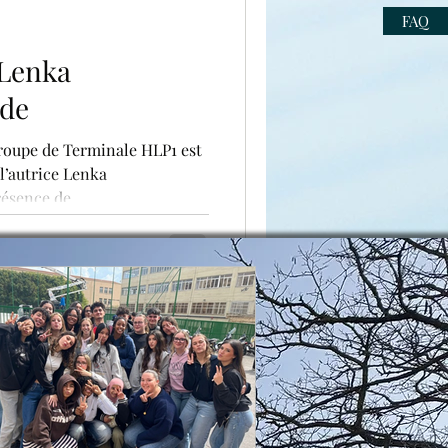
FAQ
 Lenka
de
groupe de Terminale HLP1 est
l’autrice Lenka
sence de...