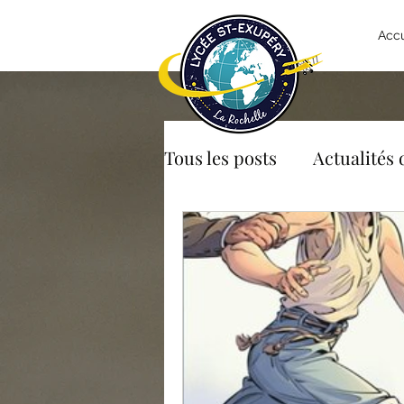
Accu
Tous les posts
Actualités 
Chinois
CDI
CPG
Espagnol
Euro
F
Latin
Maths
Mais