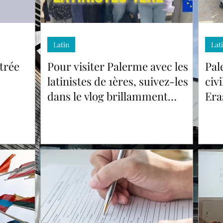
Latin
Lat
trée
Pour visiter Palerme avec les
Pal
latinistes de 1ères, suivez-les
civ
dans le vlog brillamment
Era
réalisé par Maria, élève de 1G4