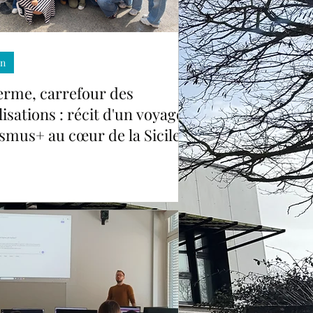
in
erme, carrefour des
ilisations : récit d'un voyage
smus+ au cœur de la Sicile