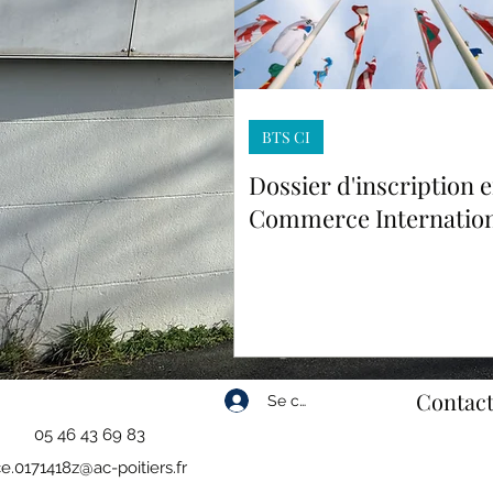
BTS CI
Dossier d'inscription 
Commerce Internation
Contact
Se connecter
05 46 43 69 83
e.0171418z@ac-poitiers.fr