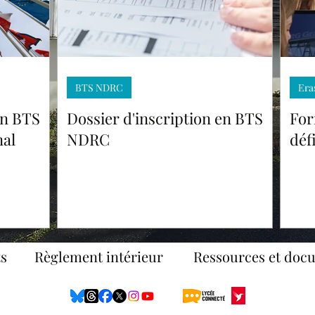
BTS NDRC
Era
en BTS
Dossier d'inscription en BTS
For
al
NDRC
déf
s
Règlement intérieur
Ressources et doc