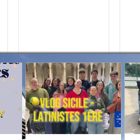
Pour visiter Palerme avec les
Pale
latinistes de 1ères, suivez-les
civil
dans le vlog brillamment
voya