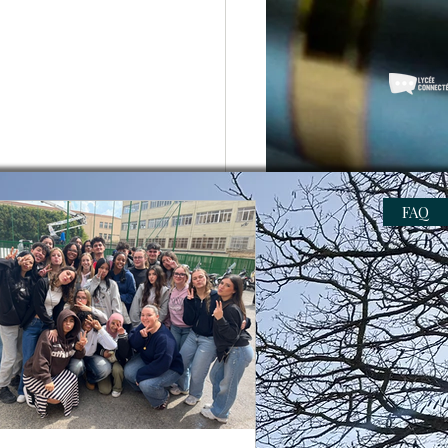
FAQ
rme, carrefour des
isations : récit d'un
ge Erasmus+ au cœur de