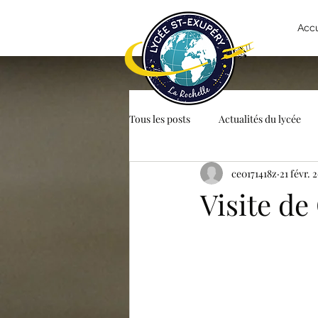
Accu
Tous les posts
Actualités du lycée
ce0171418z
21 févr. 
DGEMC
E3D
Economie 
Visite de
Histoire Géographie
Italien
Philosophie
Physique Chimie