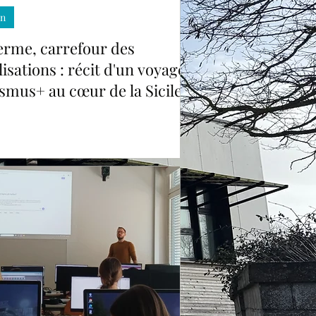
cile
in
erme, carrefour des
ilisations : récit d'un voyage
smus+ au cœur de la Sicile