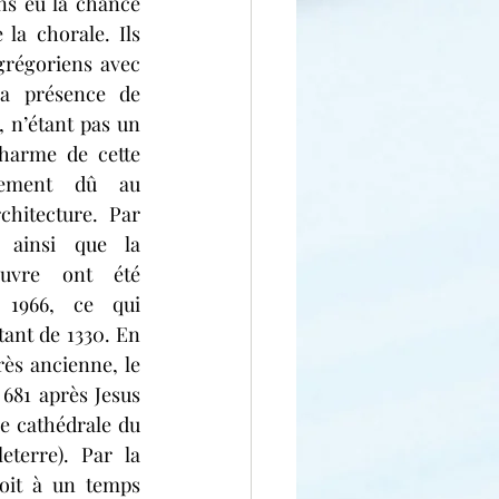
ns eu la chance 
 la chorale. Ils 
grégoriens avec 
la présence de 
 n’étant pas un 
arme de cette 
lement dû au 
chitecture. Par 
 ainsi que la 
uvre ont été 
 1966, ce qui 
ant de 1330. En 
rès ancienne, le 
681 après Jesus 
e cathédrale du 
terre). Par la 
oit à un temps 