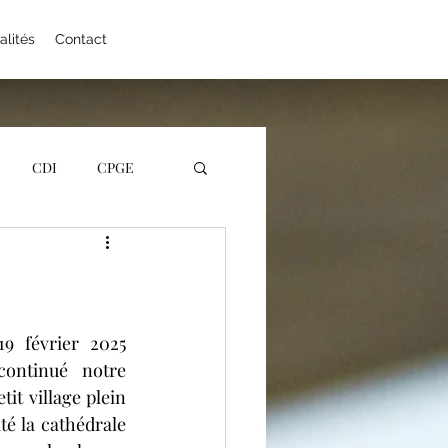
alités
Contact
CDI
CPGE
nçais
éens
Orientation
9 février 2025 
ontinué notre 
it village plein 
ociales
STMG
é la cathédrale 