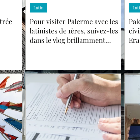
réalisé par Maria, élève de
la Si
Latin
Lat
1G4
trée
Pour visiter Palerme avec les
Pal
latinistes de 1ères, suivez-les
civ
dans le vlog brillamment
Era
réalisé par Maria, élève de 1G4