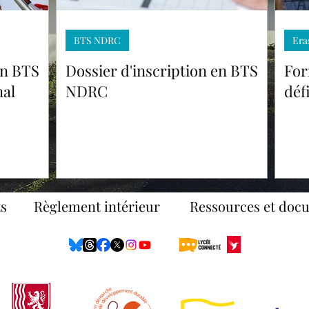
BTS NDRC
Era
en BTS
Dossier d'inscription en BTS
For
al
NDRC
déf
s
Règlement intérieur
Ressources et doc