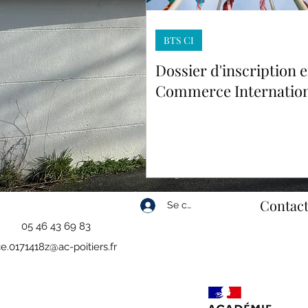
BTS CI
Dossier d'inscription 
Commerce Internation
Contact
Se connecter
05 46 43 69 83
e.0171418z@ac-poitiers.fr