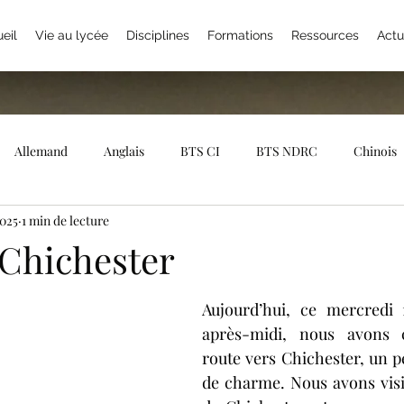
eil
Vie au lycée
Disciplines
Formations
Ressources
Actu
Allemand
Anglais
BTS CI
BTS NDRC
Chinois
2025
1 min de lecture
Gestion
EPS
Erasmus +
Espagnol
Euro
Fra
 Chichester
Internat
Japonais
Latin
Maths
Maison des lyc
Aujourd’hui, ce mercredi 1
après-midi, nous avons c
route vers Chichester, un pet
Portugais
Sections sportives
Sciences économiques et s
de charme. Nous avons visit