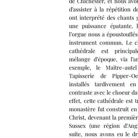
de Chichester, et nous avo
d’assister à la répétition de
ont interprété des chants 
une puissance épatante, 
l’orgue nous a époustouflés,
instrument commun. Le ch
cathédrale est principa
mélange d’époque, via l’ar
exemple, le Maître-autel
Tapisserie de Pipper-Oe
installés tardivement en
contraste avec le choeur dat
effet, cette cathédrale est t
monastère fut construit en 
Christ, devenant la premièr
Sussex (une région d’Angle
suite, nous avons eu le dr